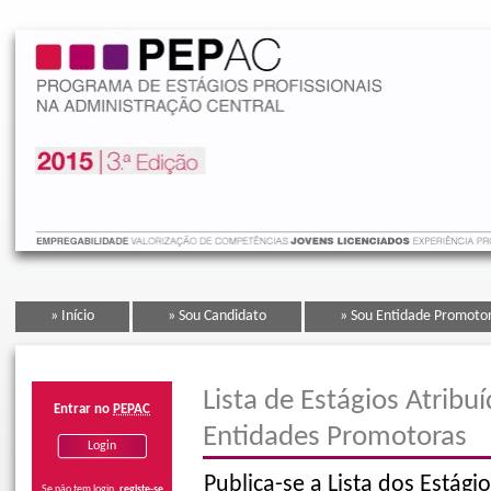
» Início
» Sou Candidato
» Sou Entidade Promoto
Lista de Estágios Atribu
Entrar no
PEPAC
Entidades Promotoras
Publica-se a Lista dos Estági
Se não tem login,
registe-se