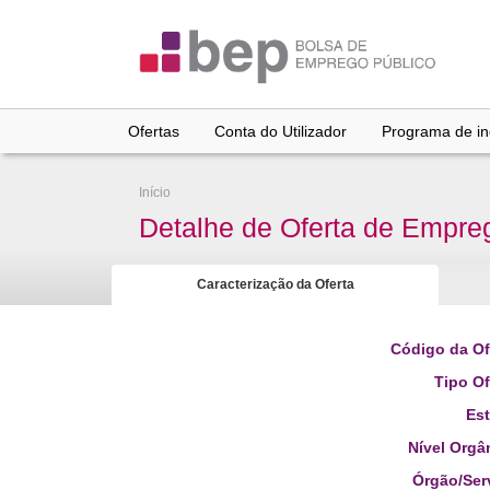
Ir
para
conteúdo
principal
Ofertas
Conta do Utilizador
Programa de inc
Início
Detalhe de Oferta de Empre
Caracterização da Oferta
Código da Of
Tipo Of
Es
Nível Orgâ
Órgão/Ser