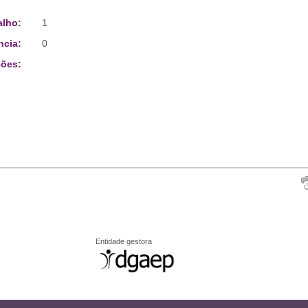
alho:
1
ncia:
0
ões:
Entidade gestora