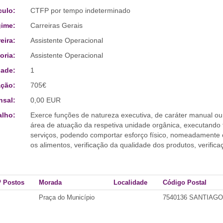
culo:
CTFP por tempo indeterminado
ime:
Carreiras Gerais
eira:
Assistente Operacional
oria:
Assistente Operacional
ade:
1
ção:
705€
sal:
0,00 EUR
alho:
Exerce funções de natureza executiva, de caráter manual ou
área de atuação da respetiva unidade orgânica, executando 
serviços, podendo comportar esforço físico, nomeadamente 
os alimentos, verificação da qualidade dos produtos, verific
º Postos
Morada
Localidade
Código Postal
Praça do Município
7540136 SANTIAG