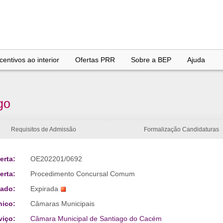
entivos ao interior
Ofertas PRR
Sobre a BEP
Ajuda
go
Requisitos de Admissão
Formalização Candidaturas
erta:
OE202201/0692
erta:
Procedimento Concursal Comum
tado:
Expirada
nico:
Câmaras Municipais
viço:
Câmara Municipal de Santiago do Cacém