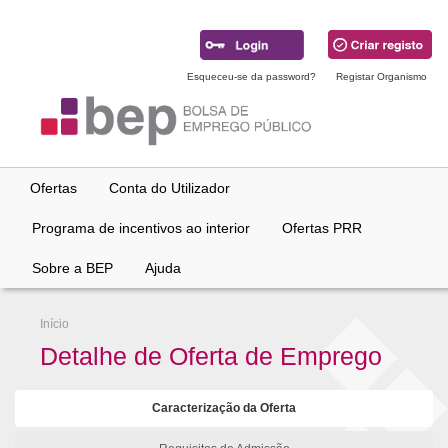
Ir
para
conteúdo
principal
Esqueceu-se da password?
Registar Organismo
Ofertas
Conta do Utilizador
Programa de incentivos ao interior
Ofertas PRR
Sobre a BEP
Ajuda
Início
Detalhe de Oferta de Emprego
Caracterização da Oferta