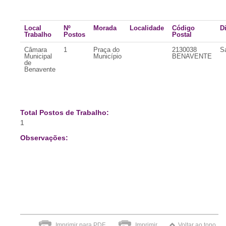
Local
Nº
Morada
Localidade
Código
Di
Trabalho
Postos
Postal
Câmara
1
Praça do
2130038
S
Municipal
Município
BENAVENTE
de
Benavente
Total Postos de Trabalho:
1
Observações:
Imprimir para PDF
Imprimir
Voltar ao topo