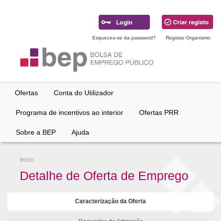
Ir
para
conteúdo
principal
Esqueceu-se da password?
Registar Organismo
Ofertas
Conta do Utilizador
Programa de incentivos ao interior
Ofertas PRR
Sobre a BEP
Ajuda
Início
Detalhe de Oferta de Emprego
Caracterização da Oferta