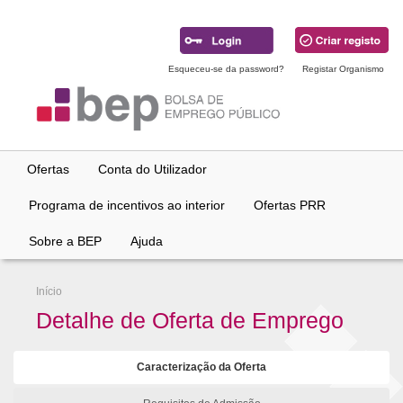
Ir
para
conteúdo
principal
Esqueceu-se da password?
Registar Organismo
Ofertas
Conta do Utilizador
Programa de incentivos ao interior
Ofertas PRR
Sobre a BEP
Ajuda
Início
Detalhe de Oferta de Emprego
Caracterização da Oferta