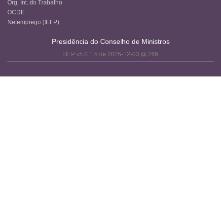
Org. Int. do Trabalho
OCDE
Netemprego (IEFP)
Presidência do Conselho de Ministros
BEP v5.0.1.5 de 2025-12-03 @ 266