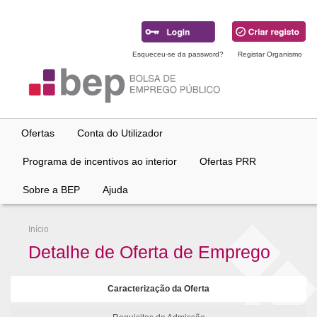
Ir
para
conteúdo
principal
Esqueceu-se da password?
Registar Organismo
Ofertas
Conta do Utilizador
Programa de incentivos ao interior
Ofertas PRR
Sobre a BEP
Ajuda
Início
Detalhe de Oferta de Emprego
Caracterização da Oferta