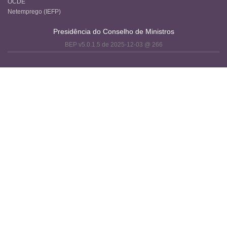
OCDE
Netemprego (IEFP)
Presidência do Conselho de Ministros
BEP v5.0.1.5 de 2025-12-03 @ 266