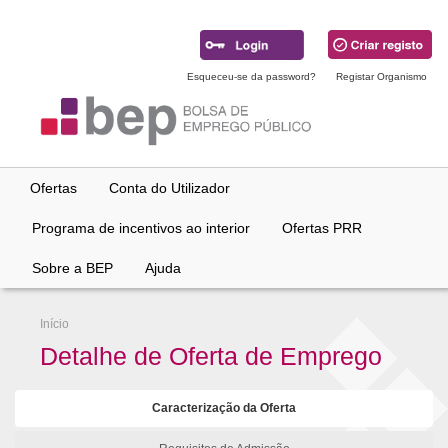
Ir
para
conteúdo
principal
Esqueceu-se da password?
Registar Organismo
Ofertas
Conta do Utilizador
Programa de incentivos ao interior
Ofertas PRR
Sobre a BEP
Ajuda
Início
Detalhe de Oferta de Emprego
Caracterização da Oferta