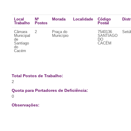
Local
Nº
Morada
Localidade
Código
Distr
Trabalho
Postos
Postal
Câmara
2
Praça do
7540136
Setú
Municipal
Município
SANTIAGO
de
DO
Santiago
CACÉM
do
Cacém
Total Postos de Trabalho:
2
Quota para Portadores de Deficiência:
0
Observações: