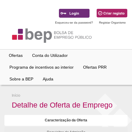
Ir
para
conteúdo
principal
Esqueceu-se da password?
Registar Organismo
Ofertas
Conta do Utilizador
Programa de incentivos ao interior
Ofertas PRR
Sobre a BEP
Ajuda
Início
Detalhe de Oferta de Emprego
Caracterização da Oferta