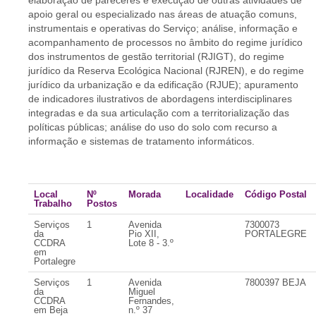
elaboração de pareceres e execução de outras atividades de
apoio geral ou especializado nas áreas de atuação comuns,
instrumentais e operativas do Serviço; análise, informação e
acompanhamento de processos no âmbito do regime jurídico
dos instrumentos de gestão territorial (RJIGT), do regime
jurídico da Reserva Ecológica Nacional (RJREN), e do regime
jurídico da urbanização e da edificação (RJUE); apuramento
de indicadores ilustrativos de abordagens interdisciplinares
integradas e da sua articulação com a territorialização das
políticas públicas; análise do uso do solo com recurso a
informação e sistemas de tratamento informáticos.
Local
Nº
Morada
Localidade
Código Postal
Trabalho
Postos
Serviços
1
Avenida
7300073
da
Pio XII,
PORTALEGRE
CCDRA
Lote 8 - 3.º
em
Portalegre
Serviços
1
Avenida
7800397 BEJA
da
Miguel
CCDRA
Fernandes,
em Beja
n.º 37