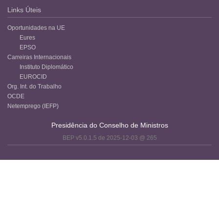
Links Úteis
Oportunidades na UE
Eures
EPSO
Carreiras Internacionais
Instituto Diplomático
EUROCID
Org. Int. do Trabalho
OCDE
Netemprego (IEFP)
Presidência do Conselho de Ministros
BEP v5.0.1.5 de 2025-12-03 @ 265