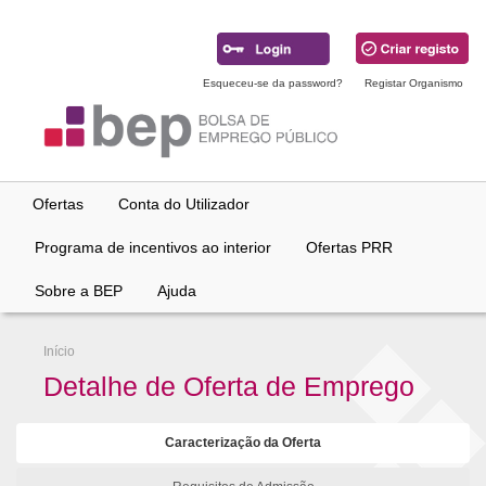
Ir
para
conteúdo
principal
Esqueceu-se da password?
Registar Organismo
Ofertas
Conta do Utilizador
Programa de incentivos ao interior
Ofertas PRR
Sobre a BEP
Ajuda
Início
Detalhe de Oferta de Emprego
Caracterização da Oferta