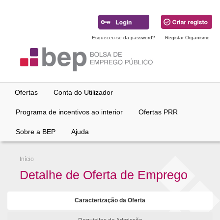
Ir
para
conteúdo
principal
Esqueceu-se da password?
Registar Organismo
Ofertas
Conta do Utilizador
Programa de incentivos ao interior
Ofertas PRR
Sobre a BEP
Ajuda
Início
Detalhe de Oferta de Emprego
Caracterização da Oferta