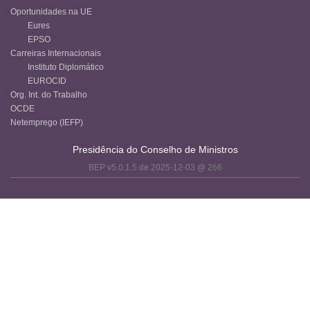
Oportunidades na UE
Eures
EPSO
Carreiras Internacionais
Instituto Diplomático
EUROCID
Org. Int. do Trabalho
OCDE
Netemprego (IEFP)
Presidência do Conselho de Ministros
BEP v5.0.1.5 de 2025-12-03 @ 266