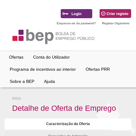
Ir
para
conteúdo
principal
Esqueceu-se da password?
Registar Organismo
Ofertas
Conta do Utilizador
Programa de incentivos ao interior
Ofertas PRR
Sobre a BEP
Ajuda
Início
Detalhe de Oferta de Emprego
Caracterização da Oferta