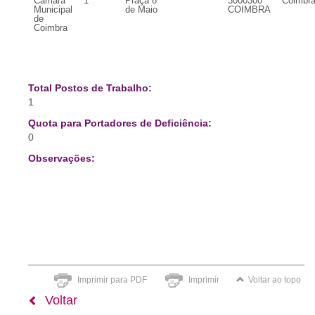
Câmara
1
Praça 8
3000300
Coimbr
Municipal
de Maio
COIMBRA
de
Coimbra
Total Postos de Trabalho:
1
Quota para Portadores de Deficiência:
0
Observações:
Imprimir para PDF
Imprimir
Voltar ao topo
Voltar