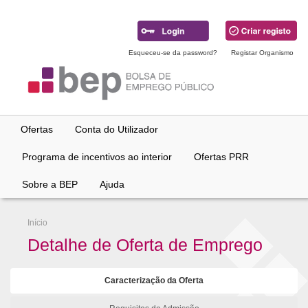
Ir
para
conteúdo
principal
Esqueceu-se da password?
Registar Organismo
Ofertas
Conta do Utilizador
Programa de incentivos ao interior
Ofertas PRR
Sobre a BEP
Ajuda
Início
Detalhe de Oferta de Emprego
Caracterização da Oferta