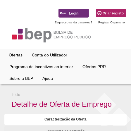
Ir
para
conteúdo
principal
Esqueceu-se da password?
Registar Organismo
Ofertas
Conta do Utilizador
Programa de incentivos ao interior
Ofertas PRR
Sobre a BEP
Ajuda
Início
Detalhe de Oferta de Emprego
Caracterização da Oferta