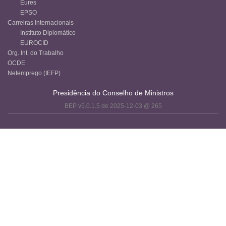
Eures
EPSO
Carreiras Internacionais
Instituto Diplomático
EUROCID
Org. Int. do Trabalho
OCDE
Netemprego (IEFP)
Presidência do Conselho de Ministros
BEP v5.0.1.5 de 2025-12-03 @ 265