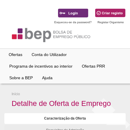
Ir
para
conteúdo
principal
Esqueceu-se da password?
Registar Organismo
Ofertas
Conta do Utilizador
Programa de incentivos ao interior
Ofertas PRR
Sobre a BEP
Ajuda
Início
Detalhe de Oferta de Emprego
Caracterização da Oferta