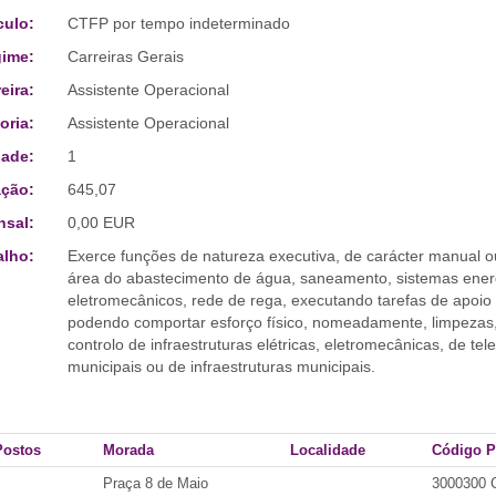
culo:
CTFP por tempo indeterminado
ime:
Carreiras Gerais
eira:
Assistente Operacional
oria:
Assistente Operacional
ade:
1
ção:
645,07
sal:
0,00 EUR
alho:
Exerce funções de natureza executiva, de carácter manual o
área do abastecimento de água, saneamento, sistemas energé
eletromecânicos, rede de rega, executando tarefas de apoio
podendo comportar esforço físico, nomeadamente, limpezas
controlo de infraestruturas elétricas, eletromecânicas, de t
municipais ou de infraestruturas municipais.
Postos
Morada
Localidade
Código P
Praça 8 de Maio
3000300