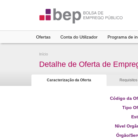
Ir
para
conteúdo
principal
Ofertas
Conta do Utilizador
Programa de inc
Início
Detalhe de Oferta de Empre
Caracterização da Oferta
Requisitos
Código da Of
Tipo Of
Es
Nível Orgâ
Órgão/Ser