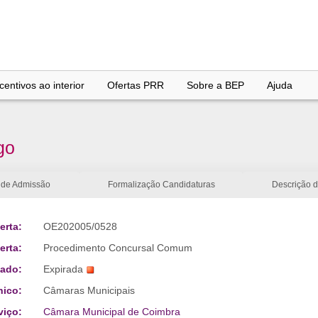
entivos ao interior
Ofertas PRR
Sobre a BEP
Ajuda
go
 de Admissão
Formalização Candidaturas
Descrição 
erta:
OE202005/0528
erta:
Procedimento Concursal Comum
tado:
Expirada
nico:
Câmaras Municipais
viço:
Câmara Municipal de Coimbra