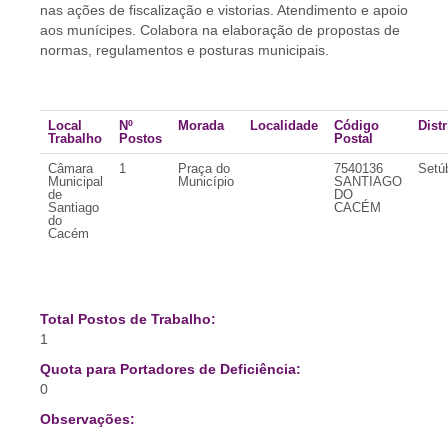
nas ações de fiscalização e vistorias. Atendimento e apoio
aos munícipes. Colabora na elaboração de propostas de
normas, regulamentos e posturas municipais.
Local
Nº
Morada
Localidade
Código
Distr
Trabalho
Postos
Postal
Câmara
1
Praça do
7540136
Setú
Municipal
Município
SANTIAGO
de
DO
Santiago
CACÉM
do
Cacém
Total Postos de Trabalho:
1
Quota para Portadores de Deficiência:
0
Observações: