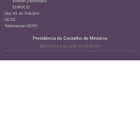
Instituto Diplomático
EUROCID
Org. Int. do Trabalho
OCDE
Netemprego (IEFP)
Presidência do Conselho de Ministros
BEP v5.0.1.5 de 2025-12-03 @ 265