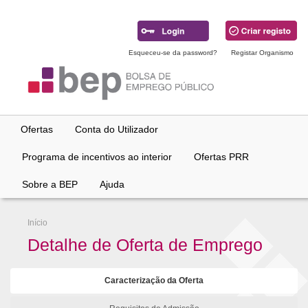
Ir
para
conteúdo
principal
Esqueceu-se da password?
Registar Organismo
Ofertas
Conta do Utilizador
Programa de incentivos ao interior
Ofertas PRR
Sobre a BEP
Ajuda
Início
Detalhe de Oferta de Emprego
Caracterização da Oferta