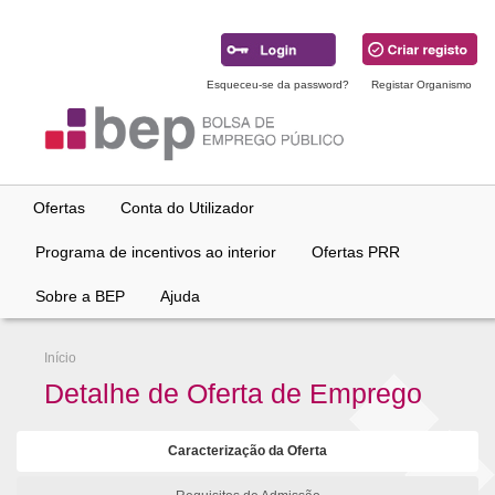
Ir
para
conteúdo
principal
Esqueceu-se da password?
Registar Organismo
Ofertas
Conta do Utilizador
Programa de incentivos ao interior
Ofertas PRR
Sobre a BEP
Ajuda
Início
Detalhe de Oferta de Emprego
Caracterização da Oferta