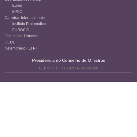
Eures
EPSO
Carreiras Internacionais
Instituto Diplomático
EUROCID
Org. Int. do Trabalho
OCDE
Netemprego (IEFP)
Presidência do Conselho de Ministros
BEP v5.0.1.5 de 2025-12-03 @ 266