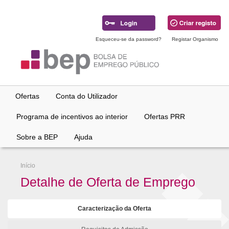
Ir
para
conteúdo
principal
Esqueceu-se da password?
Registar Organismo
Ofertas
Conta do Utilizador
Programa de incentivos ao interior
Ofertas PRR
Sobre a BEP
Ajuda
Início
Detalhe de Oferta de Emprego
Caracterização da Oferta