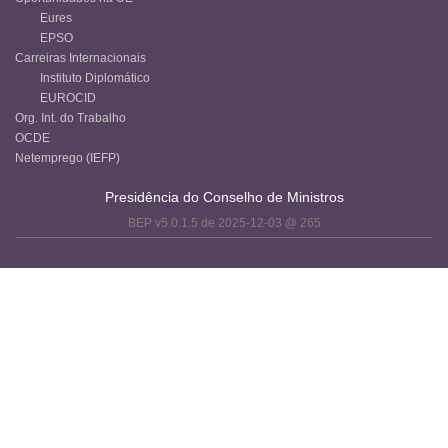
Eures
EPSO
Carreiras Internacionais
Instituto Diplomático
EUROCID
Org. Int. do Trabalho
OCDE
Netemprego (IEFP)
Presidência do Conselho de Ministros
BEP v5.0.1.5 de 2025-12-03 @ 265