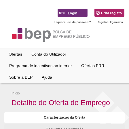
Ir
para
conteúdo
principal
Esqueceu-se da password?
Registar Organismo
Ofertas
Conta do Utilizador
Programa de incentivos ao interior
Ofertas PRR
Sobre a BEP
Ajuda
Início
Detalhe de Oferta de Emprego
Caracterização da Oferta