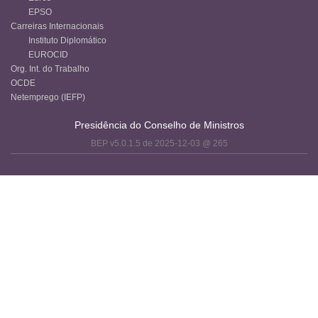
EPSO
Carreiras Internacionais
Instituto Diplomático
EUROCID
Org. Int. do Trabalho
OCDE
Netemprego (IEFP)
Presidência do Conselho de Ministros
BEP v5.0.1.5 de 2025-12-03 @ 265