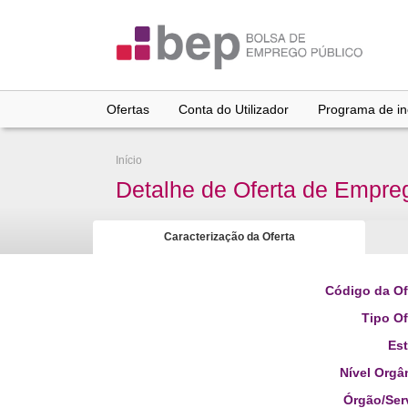
Ir
para
conteúdo
principal
Ofertas
Conta do Utilizador
Programa de inc
Início
Detalhe de Oferta de Empre
Caracterização da Oferta
Código da Of
Tipo Of
Es
Nível Orgâ
Órgão/Ser