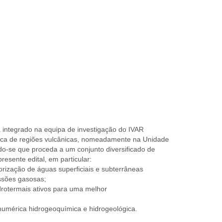
rá integrado na equipa de investigação do IVAR
mica de regiões vulcânicas, nomeadamente na Unidade
do-se que proceda a um conjunto diversificado de
resente edital, em particular:
rização de águas superficiais e subterrâneas
issões gasosas;
drotermais ativos para uma melhor
numérica hidrogeoquímica e hidrogeológica.