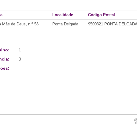
da
Localidade
Código Postal
 Mãe de Deus, n.º 58
Ponta Delgada
9500321 PONTA DELGAD
alho:
1
ncia:
0
ões: