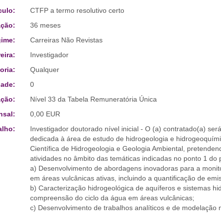
culo:
CTFP a termo resolutivo certo
ção:
36 meses
ime:
Carreiras Não Revistas
eira:
Investigador
oria:
Qualquer
ade:
0
ção:
Nível 33 da Tabela Remuneratória Única
sal:
0,00 EUR
alho:
Investigador doutorado nível inicial - O (a) contratado(a) se
dedicada à área de estudo de hidrogeologia e hidrogeoquí
Científica de Hidrogeologia e Geologia Ambiental, pretenden
atividades no âmbito das temáticas indicadas no ponto 1 do p
a) Desenvolvimento de abordagens inovadoras para a monito
em áreas vulcânicas ativas, incluindo a quantificação de em
b) Caracterização hidrogeológica de aquíferos e sistemas hi
compreensão do ciclo da água em áreas vulcânicas;
c) Desenvolvimento de trabalhos analíticos e de modelação 