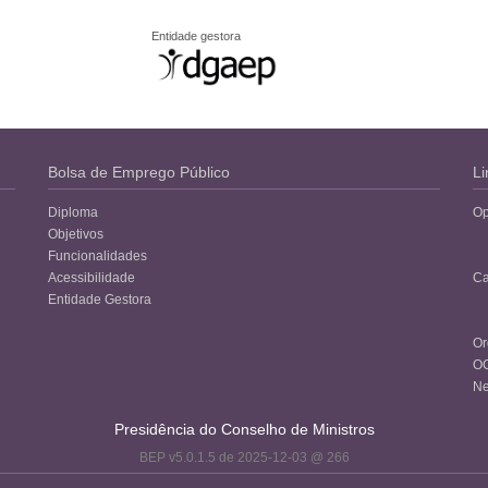
Entidade gestora
Bolsa de Emprego Público
Li
Diploma
Op
Objetivos
Funcionalidades
Acessibilidade
Ca
Entidade Gestora
Or
O
Ne
Presidência do Conselho de Ministros
BEP v5.0.1.5 de 2025-12-03 @ 266