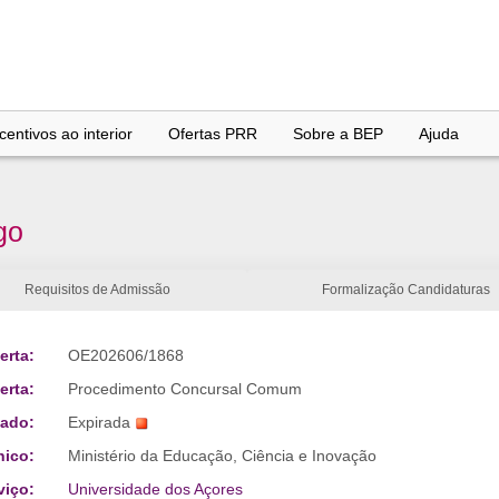
entivos ao interior
Ofertas PRR
Sobre a BEP
Ajuda
go
Requisitos de Admissão
Formalização Candidaturas
erta:
OE202606/1868
erta:
Procedimento Concursal Comum
tado:
Expirada
nico:
Ministério da Educação, Ciência e Inovação
viço:
Universidade dos Açores