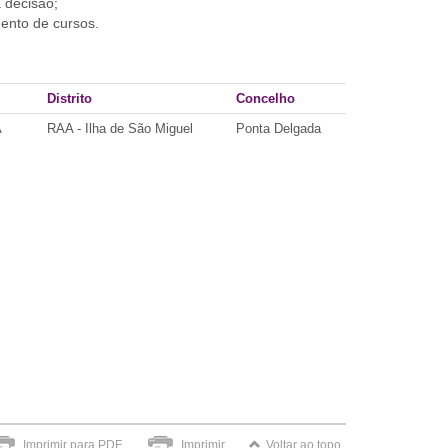
 decisão;
mento de cursos.
Distrito
Concelho
A
RAA - Ilha de São Miguel
Ponta Delgada
Imprimir para PDF
Imprimir
Voltar ao topo