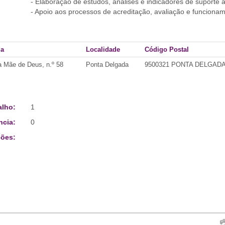
- Elaboração de estudos, análises e indicadores de suporte à
- Apoio aos processos de acreditação, avaliação e funciona
da
Localidade
Código Postal
 Mãe de Deus, n.º 58
Ponta Delgada
9500321 PONTA DELGAD
alho:
1
ncia:
0
ões: