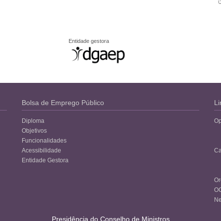
Entidade gestora
Bolsa de Emprego Público
Li
Diploma
Op
Objetivos
Funcionalidades
Acessibilidade
Ca
Entidade Gestora
Or
O
Ne
Presidência do Conselho de Ministros