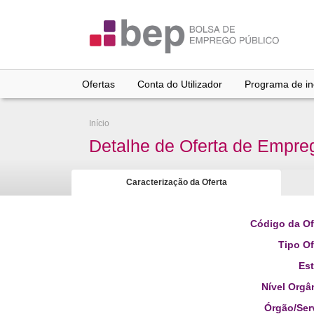
Ir
para
conteúdo
principal
Ofertas
Conta do Utilizador
Programa de inc
Início
Detalhe de Oferta de Empre
Caracterização da Oferta
Código da Of
Tipo Of
Es
Nível Orgâ
Órgão/Ser