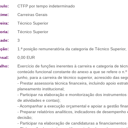
culo:
CTFP por tempo indeterminado
ime:
Carreiras Gerais
eira:
Técnico Superior
oria:
Técnico Superior
ade:
3
ção:
1.ª posição remuneratória da categoria de Técnico Superior,
sal:
0,00 EUR
alho:
Exercício de funções inerentes à carreira e categoria de té
conteúdo funcional constante do anexo a que se refere o n.º 
junho, para a carreira de técnico superior, acrescido das seg
- Prestar assessoria técnica financeira, incluindo apoio estra
planeamento institucional;
- Participar na elaboração e monitorização dos instrumentos 
de atividades e contas);
- Acompanhar a execução orçamental e apoiar a gestão finan
- Preparar relatórios analíticos, indicadores de desempenho
decisão;
- Participar na elaboração de candidaturas a financiamentos 