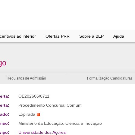
entivos ao interior
Ofertas PRR
Sobre a BEP
Ajuda
go
Requisitos de Admissão
Formalização Candidaturas
erta:
OE202606/0711
erta:
Procedimento Concursal Comum
tado:
Expirada
nico:
Ministério da Educação, Ciência e Inovação
viço:
Universidade dos Açores