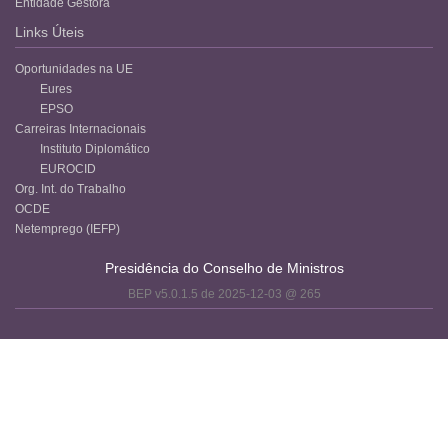
Entidade Gestora
Links Úteis
Oportunidades na UE
Eures
EPSO
Carreiras Internacionais
Instituto Diplomático
EUROCID
Org. Int. do Trabalho
OCDE
Netemprego (IEFP)
Presidência do Conselho de Ministros
BEP v5.0.1.5 de 2025-12-03 @ 265