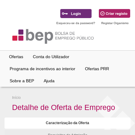
Ir
para
conteúdo
principal
Esqueceu-se da password?
Registar Organismo
Ofertas
Conta do Utilizador
Programa de incentivos ao interior
Ofertas PRR
Sobre a BEP
Ajuda
Início
Detalhe de Oferta de Emprego
Caracterização da Oferta