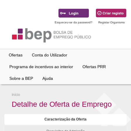
Ir
para
conteúdo
principal
Esqueceu-se da password?
Registar Organismo
Ofertas
Conta do Utilizador
Programa de incentivos ao interior
Ofertas PRR
Sobre a BEP
Ajuda
Início
Detalhe de Oferta de Emprego
Caracterização da Oferta