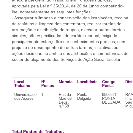
anexo à Lei Geral do Trabalho em Funções Públicas,
aprovada pela Lei n.º 35/2014, de 20 de junho competindo-
lhe, nomeadamente as seguintes funções:
- Assegurar a limpeza e conservação das instalações, recolha
de resíduos e limpeza dos contentores, realizar tarefas de
arrumação e distribuição de roupas; executar outras tarefas
simples, não especificadas, de caráter manual, exigindo
principalmente esforço físico e conhecimentos práticos, sem
prejuízo de desempenho de outras tarefas, iniciativas ou
ações decididas no âmbito das atribuições e competências do
sector de alojamento dos Serviços de Ação Social Escolar.
Local
Nº
Morada
Localidade
Código
Dist
Trabalho
Postos
Postal
Universidade
1
Rua da
Ponta
9500321
RAA
dos Açores
Mãe de
Delgada
PONTA
Ilha
Deus,
DELGADA
São
n.º 58
Migu
Total Postos de Trabalho: