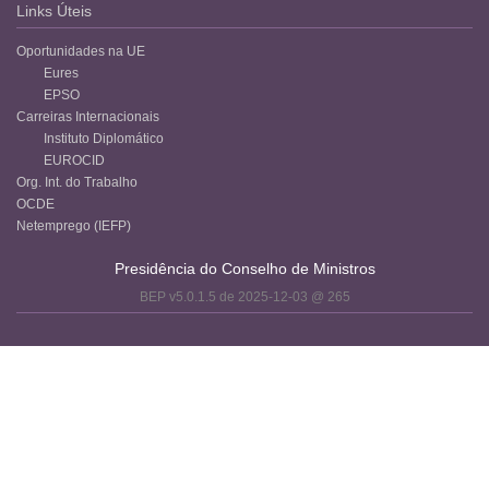
Links Úteis
Oportunidades na UE
Eures
EPSO
Carreiras Internacionais
Instituto Diplomático
EUROCID
Org. Int. do Trabalho
OCDE
Netemprego (IEFP)
Presidência do Conselho de Ministros
BEP v5.0.1.5 de 2025-12-03 @ 265