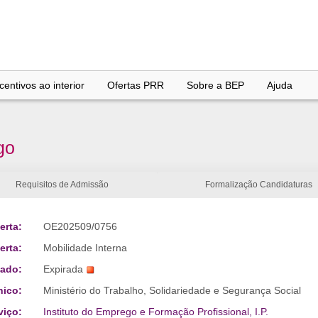
entivos ao interior
Ofertas PRR
Sobre a BEP
Ajuda
go
Requisitos de Admissão
Formalização Candidaturas
erta:
OE202509/0756
erta:
Mobilidade Interna
tado:
Expirada
nico:
Ministério do Trabalho, Solidariedade e Segurança Social
viço:
Instituto do Emprego e Formação Profissional, I.P.