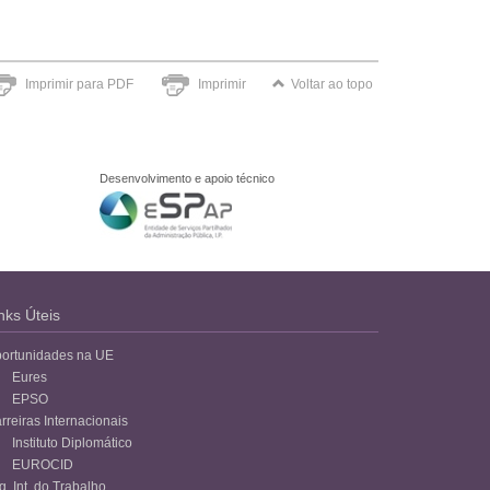
Imprimir para PDF
Imprimir
Voltar ao topo
Desenvolvimento e apoio técnico
nks Úteis
ortunidades na UE
Eures
EPSO
rreiras Internacionais
Instituto Diplomático
EUROCID
g. Int. do Trabalho