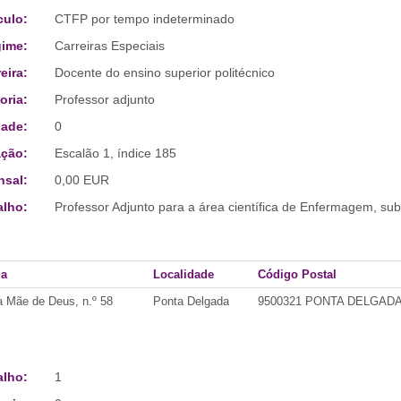
culo:
CTFP por tempo indeterminado
ime:
Carreiras Especiais
eira:
Docente do ensino superior politécnico
oria:
Professor adjunto
ade:
0
ção:
Escalão 1, índice 185
sal:
0,00 EUR
alho:
Professor Adjunto para a área científica de Enfermagem, s
da
Localidade
Código Postal
 Mãe de Deus, n.º 58
Ponta Delgada
9500321 PONTA DELGAD
alho:
1