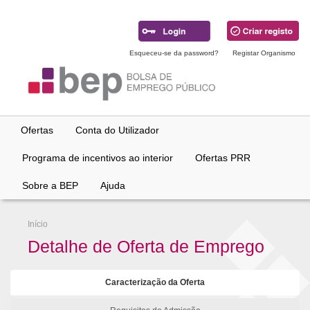
Ir
para
conteúdo
principal
Esqueceu-se da password?
Registar Organismo
Ofertas
Conta do Utilizador
Programa de incentivos ao interior
Ofertas PRR
Sobre a BEP
Ajuda
Início
Detalhe de Oferta de Emprego
Caracterização da Oferta