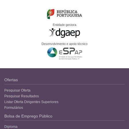
Entidade gestora
Desenvolvimento e apoio técnico
Ofertas
Pesquisar Oferta
Pesquisar Resultados
Listar Oferta Dirigentes Superiores
Formulários
Bolsa de Emprego Público
Diploma