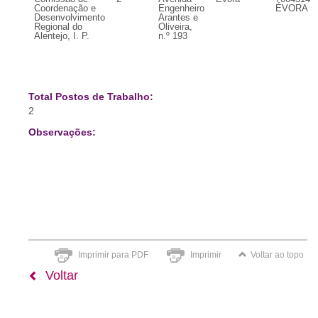
Coordenação e
Engenheiro
ÉVORA
Desenvolvimento
Arantes e
Regional do
Oliveira,
Alentejo, I. P.
n.º 193
Total Postos de Trabalho:
2
Observações:
Imprimir para PDF
Imprimir
Voltar ao topo
Voltar