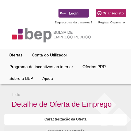
Ir
para
conteúdo
principal
Esqueceu-se da password?
Registar Organismo
Ofertas
Conta do Utilizador
Programa de incentivos ao interior
Ofertas PRR
Sobre a BEP
Ajuda
Início
Detalhe de Oferta de Emprego
Caracterização da Oferta