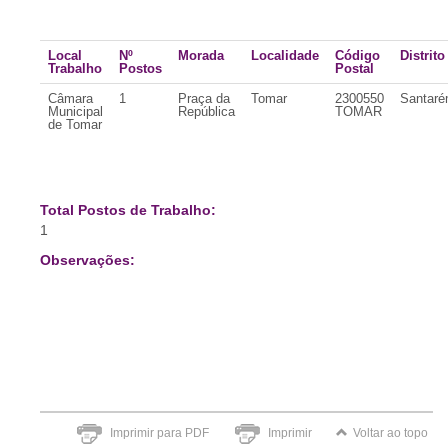
Local
Nº
Morada
Localidade
Código
Distrito
Trabalho
Postos
Postal
Câmara
1
Praça da
Tomar
2300550
Santar
Municipal
República
TOMAR
de Tomar
Total Postos de Trabalho:
1
Observações:
Imprimir para PDF
Imprimir
Voltar ao topo