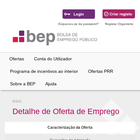
Ir
para
conteúdo
principal
Esqueceu-se da password?
Registar Organismo
Ofertas
Conta do Utilizador
Programa de incentivos ao interior
Ofertas PRR
Sobre a BEP
Ajuda
Início
Detalhe de Oferta de Emprego
Caracterização da Oferta