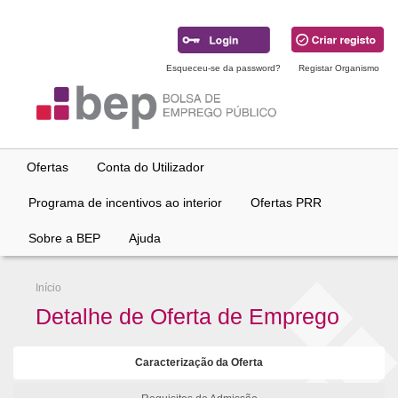
Ir
para
conteúdo
principal
Esqueceu-se da password?
Registar Organismo
Ofertas
Conta do Utilizador
Programa de incentivos ao interior
Ofertas PRR
Sobre a BEP
Ajuda
Início
Detalhe de Oferta de Emprego
Caracterização da Oferta