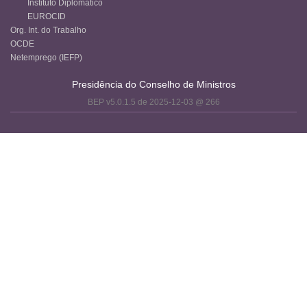
Instituto Diplomático
EUROCID
Org. Int. do Trabalho
OCDE
Netemprego (IEFP)
Presidência do Conselho de Ministros
BEP v5.0.1.5 de 2025-12-03 @ 266