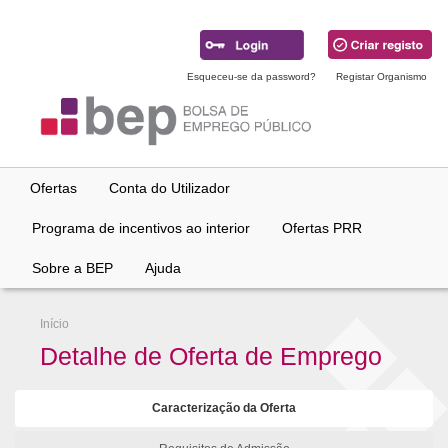
Ir
para
conteúdo
principal
Esqueceu-se da password?
Registar Organismo
Ofertas
Conta do Utilizador
Programa de incentivos ao interior
Ofertas PRR
Sobre a BEP
Ajuda
Início
Detalhe de Oferta de Emprego
Caracterização da Oferta