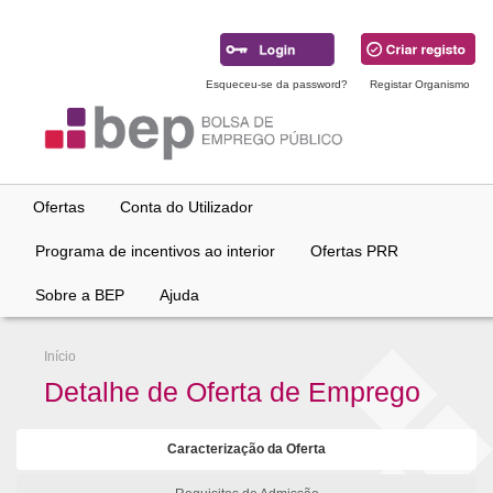
Ir
para
conteúdo
principal
Esqueceu-se da password?
Registar Organismo
Ofertas
Conta do Utilizador
Programa de incentivos ao interior
Ofertas PRR
Sobre a BEP
Ajuda
Início
Detalhe de Oferta de Emprego
Caracterização da Oferta