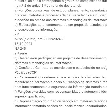
outubro, às quais corresponde o grau 3 de complexidade func
no n.º 1 do artigo 3.º do referido decreto-lei:
a) Funções consultivas, de estudo, planeamento, calendariz
práticas, métodos e processos de natureza técnica e ou cie
a decisão no âmbito dos sistemas e tecnologias de informaç
b) Elaboração, autonomamente ou em grupo, de estudos e p
e tecnologias de informação;
2/4
Aviso (extrato) n.º 28522/2024/2
18-12-2024
N.º 245
2.ª série
c) Gestão e/ou participação em projetos de desenvolviment
sistemas e tecnologias de informação;
d) Gestão de Contrato de acordo com o estabelecido no arti
Públicos (CCP);
e) Planeamento, coordenação e execução de atividades de g
manutenção, formação e apoio à utilização de sistemas e te
bom funcionamento e a segurança da informação tratada e 
f) Funções exercidas com responsabilidade e autonomia té
superior qualificado;
g) Representação do órgão ou serviço em matérias relacion
informação tomando opções de índole técnica, enquadradas p