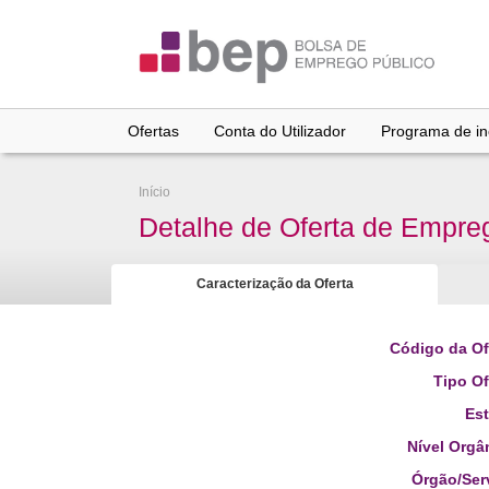
Ir
para
conteúdo
principal
Ofertas
Conta do Utilizador
Programa de inc
Início
Detalhe de Oferta de Empre
Caracterização da Oferta
Código da Of
Tipo Of
Es
Nível Orgâ
Órgão/Ser