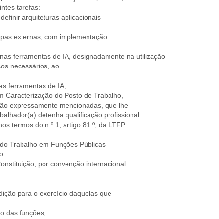
ntes tarefas:
efinir arquiteturas aplicacionais
quipas externas, com implementação
s nas ferramentas de IA, designadamente na utilização
sos necessários, ao
nas ferramentas de IA;
m Caracterização do Posto de Trabalho,
, não expressamente mencionadas, que lhe
balhador(a) detenha qualificação profissional
s termos do n.º 1, artigo 81.º, da LTFP.
al do Trabalho em Funções Públicas
o:
nstituição, por convenção internacional
rdição para o exercício daquelas que
io das funções;