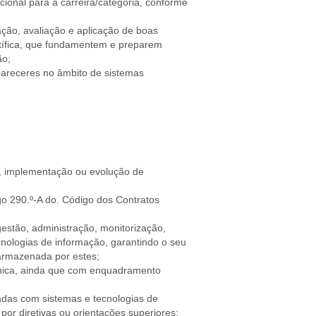
ional para a carreira/categoria, conforme
ação, avaliação e aplicação de boas
ntífica, que fundamentem e preparem
ão;
areceres no âmbito de sistemas
o, implementação ou evolução de
go 290.º-A do. Código dos Contratos
estão, administração, monitorização,
cnologias de informação, garantindo o seu
armazenada por estes;
cnica, ainda que com enquadramento
adas com sistemas e tecnologias de
or diretivas ou orientações superiores;