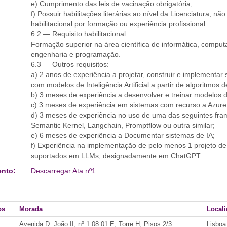
e) Cumprimento das leis de vacinação obrigatória;
f) Possuir habilitações literárias ao nível da Licenciatura, não
habilitacional por formação ou experiência profissional.
6.2 — Requisito habilitacional:
Formação superior na área científica de informática, compu
engenharia e programação.
6.3 — Outros requisitos:
a) 2 anos de experiência a projetar, construir e implementar si
com modelos de Inteligência Artificial a partir de algoritmos
b) 3 meses de experiência a desenvolver e treinar modelos d
c) 3 meses de experiência em sistemas com recurso a Azur
d) 3 meses de experiência no uso de uma das seguintes fr
Semantic Kernel, Langchain, Promptflow ou outra similar;
e) 6 meses de experiência a Documentar sistemas de IA;
f) Experiência na implementação de pelo menos 1 projeto de c
suportados em LLMs, designadamente em ChatGPT.
nto:
Descarregar Ata nº1
os
Morada
Local
Avenida D. João II, nº 1.08.01 E, Torre H, Pisos 2/3
Lisboa