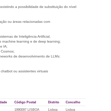
 existindo a possibilidade de substituição do nível
tação ou áreas relacionadas com
stemas de Inteligência Artificial,
 de machine learning e de deep learning;
e IA;
e Cosmos;
ameworks de desenvolvimento de LLMs:
hatbot ou assistentes virtuais
idade
Código Postal
Distrito
Concelho
1990097 LISBOA
Lisboa
Lisboa