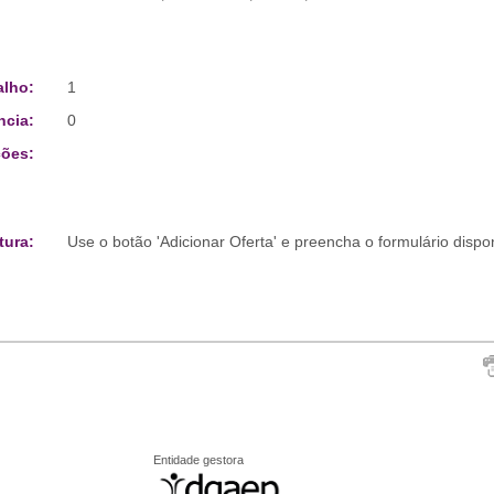
alho:
1
ncia:
0
ões:
tura:
Use o botão 'Adicionar Oferta' e preencha o formulário disp
Entidade gestora