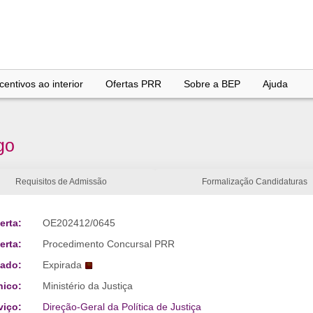
entivos ao interior
Ofertas PRR
Sobre a BEP
Ajuda
go
Requisitos de Admissão
Formalização Candidaturas
erta:
OE202412/0645
erta:
Procedimento Concursal PRR
tado:
Expirada
nico:
Ministério da Justiça
viço:
Direção-Geral da Política de Justiça