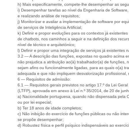
h) Mais especificamente, compete-lhe desempenhar as segui
i) Desempenhar tarefas ao nível da Engenharia de Software, d
e realizando análise de requisitos;
j) Monitorizar e avaliar a implementação de software por e
de serviços de Inteligência Artificial;
k) Definir e propor evoluções para os contextos já existente
de chatbots, nos caminhos a seguir e na definição dos recur
nível de técnico e arquitetónico;
l) Definir e propor uma integração de serviços já existentes 
3.2 — A descrição das funções, expostas no quadro acima e
não prejudica a atribuição ao(à) trabalhador(a) de funções
sejam afins ou funcionalmente ligadas, para as quais o(a) tra
adequada e que não impliquem desvalorização profissional, no
6 — Requisitos de admissão:
6.1 — Requisitos gerais previstos no artigo 17.º da Lei Ger
(LTFP), aprovada em anexo à Lei n.º 35/2014, de 20 de junh
a) Nacionalidade portuguesa, quando não dispensada pela Co
ou por lei especial;
b) Ter 18 anos de idade completos;
c) Não inibição do exercício de funções públicas ou não inte
se propõe desempenhar;
d) Robustez física e perfil psíquico indispensáveis ao exercíc