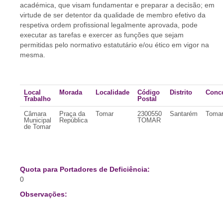
académica, que visam fundamentar e preparar a decisão; em
virtude de ser detentor da qualidade de membro efetivo da
respetiva ordem profissional legalmente aprovada, pode
executar as tarefas e exercer as funções que sejam
permitidas pelo normativo estatutário e/ou ético em vigor na
mesma.
Local
Morada
Localidade
Código
Distrito
Conc
Trabalho
Postal
Câmara
Praça da
Tomar
2300550
Santarém
Toma
Municipal
República
TOMAR
de Tomar
Quota para Portadores de Deficiência:
0
Observações: