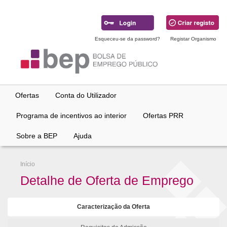
Ir
para
conteúdo
principal
Esqueceu-se da password?
Registar Organismo
Ofertas
Conta do Utilizador
Programa de incentivos ao interior
Ofertas PRR
Sobre a BEP
Ajuda
Início
Detalhe de Oferta de Emprego
Caracterização da Oferta