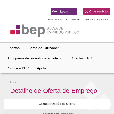
Ir
para
conteúdo
principal
Esqueceu-se da password?
Registar Organismo
Ofertas
Conta do Utilizador
Programa de incentivos ao interior
Ofertas PRR
Sobre a BEP
Ajuda
Início
Detalhe de Oferta de Emprego
Caracterização da Oferta