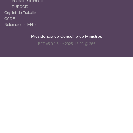
Instituto Diplomático
EUROCID
Org. Int. do Trabalho
OCDE
Netemprego (IEFP)
Presidência do Conselho de Ministros
BEP v5.0.1.5 de 2025-12-03 @ 265