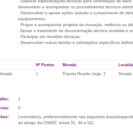
. Elaborar especificações técnicas para contratação de bens
desenvolver e acompanhar os procedimentos técnicos admini
. Desenvolver e apoiar ações visando o cumprimento de obri
equipamentos;
. Propor e acompanhar projetos de inovação, melhoria ou alt
. Apoiar o tratamento de documentação técnica recebida e e
. Participar em reuniões técnicas;
. Desenvolver outras tarefas e solicitações específicas defin
Nº Postos
Morada
Localid
 Almada
1
Praceta Ricardo Jorge, 2
Almada
alho:
1
ncia:
0
ões:
Licenciatura, preferencialmente nas seguintes áreas/especia
ao abrigo da CNAEF, áreas 31, 34 e 52).