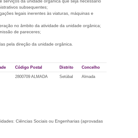
 e serviços da unidade orgânica que seja necessário
strativos subsequentes;
gações legais inerentes às viaturas, máquinas e
eração no âmbito da atividade da unidade orgânica;
missão de pareceres;
idas pela direção da unidade orgânica.
ade
Código Postal
Distrito
Concelho
2800709 ALMADA
Setúbal
Almada
lidades: Ciências Sociais ou Engenharias (aprovadas