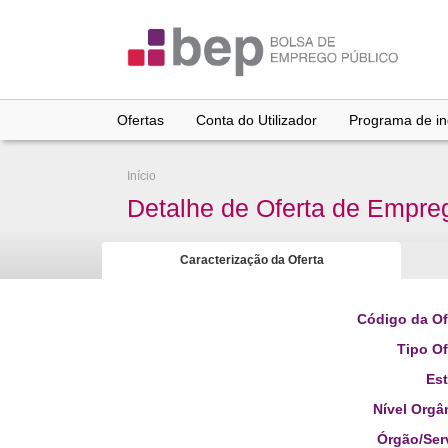
Ir
para
conteúdo
principal
Ofertas
Conta do Utilizador
Programa de inc
Início
Detalhe de Oferta de Empre
Caracterização da Oferta
Código da Of
Tipo Of
Es
Nível Orgâ
Órgão/Ser