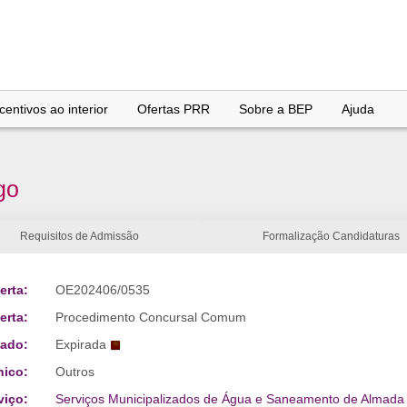
entivos ao interior
Ofertas PRR
Sobre a BEP
Ajuda
go
Requisitos de Admissão
Formalização Candidaturas
erta:
OE202406/0535
erta:
Procedimento Concursal Comum
tado:
Expirada
nico:
Outros
viço:
Serviços Municipalizados de Água e Saneamento de Almada