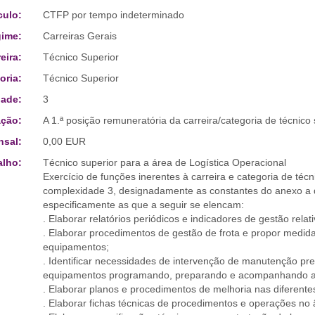
culo:
CTFP por tempo indeterminado
ime:
Carreiras Gerais
eira:
Técnico Superior
oria:
Técnico Superior
ade:
3
ção:
A 1.ª posição remuneratória da carreira/categoria de técnico 
sal:
0,00 EUR
alho:
Técnico superior para a área de Logística Operacional
Exercício de funções inerentes à carreira e categoria de téc
complexidade 3, designadamente as constantes do anexo a qu
especificamente as que a seguir se elencam:
. Elaborar relatórios periódicos e indicadores de gestão relat
. Elaborar procedimentos de gestão de frota e propor medida
equipamentos;
. Identificar necessidades de intervenção de manutenção pre
equipamentos programando, preparando e acompanhando as
. Elaborar planos e procedimentos de melhoria nas diferentes
. Elaborar fichas técnicas de procedimentos e operações no