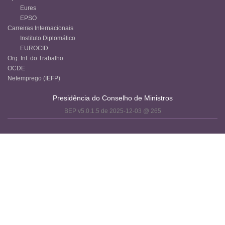
Eures
EPSO
Carreiras Internacionais
Instituto Diplomático
EUROCID
Org. Int. do Trabalho
OCDE
Netemprego (IEFP)
Presidência do Conselho de Ministros
BEP v5.0.1.5 de 2025-12-03 @ 265