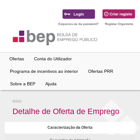
Ir
para
conteúdo
principal
Esqueceu-se da password?
Registar Organismo
Ofertas
Conta do Utilizador
Programa de incentivos ao interior
Ofertas PRR
Sobre a BEP
Ajuda
Início
Detalhe de Oferta de Emprego
Caracterização da Oferta