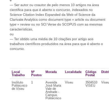
e
— Ser autor ou coautor de pelo menos 10 artigos na área
científica para que é aberto o concurso, indexados no
Science Citation Index Expanded da Web of Science da
Clarivate Analytics como document type = article ou document
type = review ou no SCI Verse do SCOPUS com as mesmas
características,
ou
— Ter obtido uma média de 10 citações por artigo aos
trabalhos científicos produzidos na área para que é aberto o
concurso.
Local
Nº
Morada
Localidade
Código
Distr
Trabalho
Postos
Postal
Instituto
1
Avenida
Viseu
3504510
Vise
Politécnico
José Maria
VISEU
de Viseu
Vale de
Andrade -
Campus
Politécnico