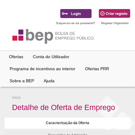
Ir
para
conteúdo
principal
Esqueceu-se da password?
Registar Organismo
Ofertas
Conta do Utilizador
Programa de incentivos ao interior
Ofertas PRR
Sobre a BEP
Ajuda
Início
Detalhe de Oferta de Emprego
Caracterização da Oferta