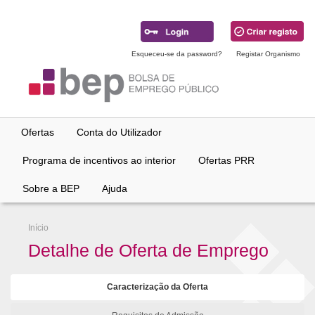
Ir
para
conteúdo
principal
Esqueceu-se da password?
Registar Organismo
Ofertas
Conta do Utilizador
Programa de incentivos ao interior
Ofertas PRR
Sobre a BEP
Ajuda
Início
Detalhe de Oferta de Emprego
Caracterização da Oferta