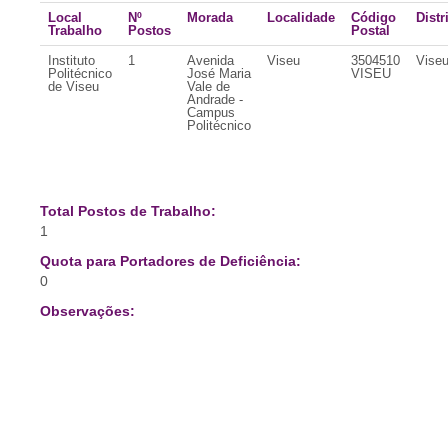
Local
Nº
Morada
Localidade
Código
Distr
Trabalho
Postos
Postal
Instituto
1
Avenida
Viseu
3504510
Vise
Politécnico
José Maria
VISEU
de Viseu
Vale de
Andrade -
Campus
Politécnico
Total Postos de Trabalho:
1
Quota para Portadores de Deficiência:
0
Observações: