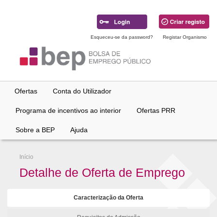
Ir
para
conteúdo
principal
Esqueceu-se da password?
Registar Organismo
Ofertas
Conta do Utilizador
Programa de incentivos ao interior
Ofertas PRR
Sobre a BEP
Ajuda
Início
Detalhe de Oferta de Emprego
Caracterização da Oferta