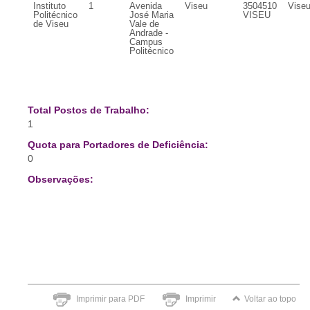
Instituto
1
Avenida
Viseu
3504510
Vise
Politécnico
José Maria
VISEU
de Viseu
Vale de
Andrade -
Campus
Politécnico
Total Postos de Trabalho:
1
Quota para Portadores de Deficiência:
0
Observações:
Imprimir para PDF
Imprimir
Voltar ao topo