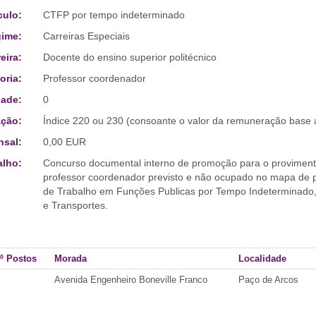
culo:
CTFP por tempo indeterminado
ime:
Carreiras Especiais
eira:
Docente do ensino superior politécnico
oria:
Professor coordenador
ade:
0
ção:
Índice 220 ou 230 (consoante o valor da remuneração base a
sal:
0,00 EUR
alho:
Concurso documental interno de promoção para o provimento
professor coordenador previsto e não ocupado no mapa de p
de Trabalho em Funções Publicas por Tempo Indeterminado, 
e Transportes.
º Postos
Morada
Localidade
Avenida Engenheiro Boneville Franco
Paço de Arcos