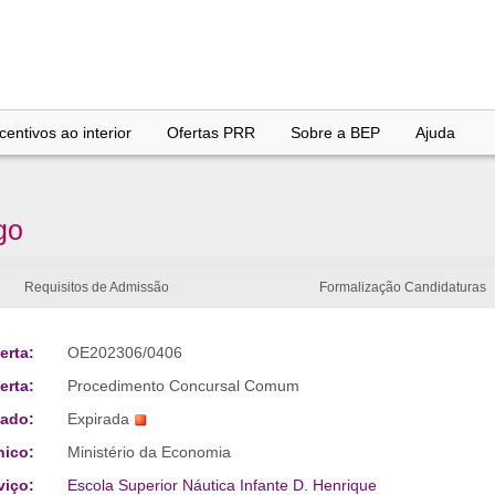
entivos ao interior
Ofertas PRR
Sobre a BEP
Ajuda
go
Requisitos de Admissão
Formalização Candidaturas
erta:
OE202306/0406
erta:
Procedimento Concursal Comum
tado:
Expirada
nico:
Ministério da Economia
viço:
Escola Superior Náutica Infante D. Henrique