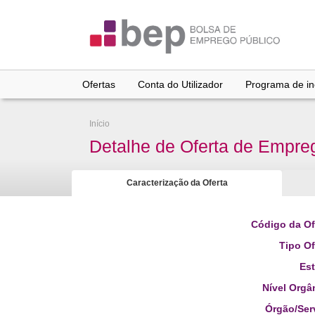
Ir
para
conteúdo
principal
Ofertas
Conta do Utilizador
Programa de inc
Início
Detalhe de Oferta de Empre
Caracterização da Oferta
Código da Of
Tipo Of
Es
Nível Orgâ
Órgão/Ser