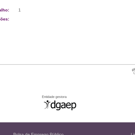
alho:
1
ões:
Entidade gestora
Bolsa de Emprego Público
Li