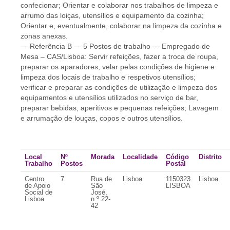
confecionar; Orientar e colaborar nos trabalhos de limpeza e
arrumo das loiças, utensílios e equipamento da cozinha;
Orientar e, eventualmente, colaborar na limpeza da cozinha e
zonas anexas.
— Referência B — 5 Postos de trabalho — Empregado de
Mesa – CAS/Lisboa: Servir refeições, fazer a troca de roupa,
preparar os aparadores, velar pelas condições de higiene e
limpeza dos locais de trabalho e respetivos utensílios;
verificar e preparar as condições de utilização e limpeza dos
equipamentos e utensílios utilizados no serviço de bar,
preparar bebidas, aperitivos e pequenas refeições; Lavagem
e arrumação de louças, copos e outros utensílios.
Local
Nº
Morada
Localidade
Código
Distrito
Trabalho
Postos
Postal
Centro
7
Rua de
Lisboa
1150323
Lisboa
de Apoio
São
LISBOA
Social de
José,
Lisboa
n.º 22-
42