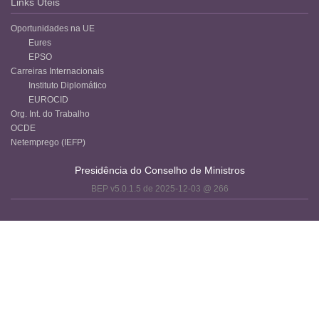
Links Úteis
Oportunidades na UE
Eures
EPSO
Carreiras Internacionais
Instituto Diplomático
EUROCID
Org. Int. do Trabalho
OCDE
Netemprego (IEFP)
Presidência do Conselho de Ministros
BEP v5.0.1.5 de 2025-12-03 @ 266