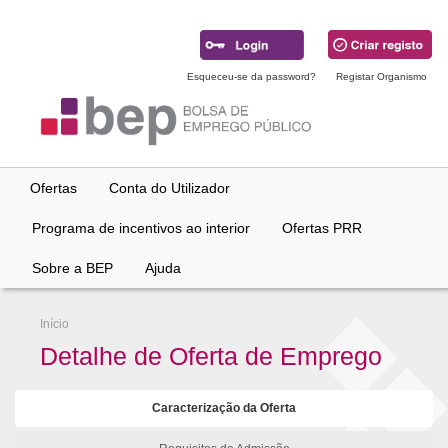
Ir
para
conteúdo
principal
Esqueceu-se da password?
Registar Organismo
Ofertas
Conta do Utilizador
Programa de incentivos ao interior
Ofertas PRR
Sobre a BEP
Ajuda
Início
Detalhe de Oferta de Emprego
Caracterização da Oferta