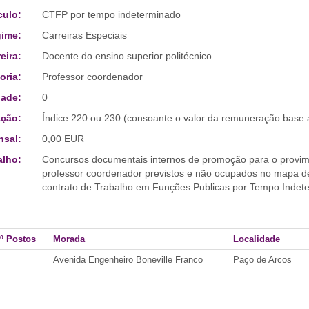
culo:
CTFP por tempo indeterminado
ime:
Carreiras Especiais
eira:
Docente do ensino superior politécnico
oria:
Professor coordenador
ade:
0
ção:
Índice 220 ou 230 (consoante o valor da remuneração base a
sal:
0,00 EUR
alho:
Concursos documentais internos de promoção para o provimen
professor coordenador previstos e não ocupados no mapa d
contrato de Trabalho em Funções Publicas por Tempo Indet
º Postos
Morada
Localidade
Avenida Engenheiro Boneville Franco
Paço de Arcos