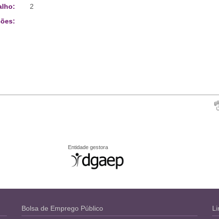
alho:
2
ões:
Entidade gestora
Bolsa de Emprego Público
Li