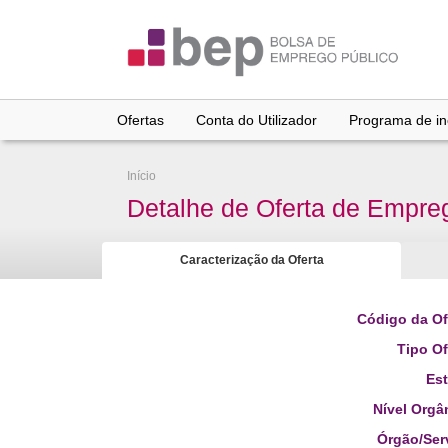
Ir
para
conteúdo
principal
Ofertas
Conta do Utilizador
Programa de inc
Início
Detalhe de Oferta de Empre
Caracterização da Oferta
Código da Of
Tipo Of
Es
Nível Orgâ
Órgão/Ser