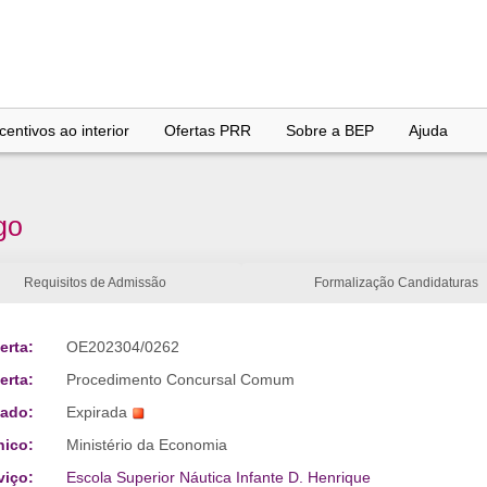
entivos ao interior
Ofertas PRR
Sobre a BEP
Ajuda
go
Requisitos de Admissão
Formalização Candidaturas
erta:
OE202304/0262
erta:
Procedimento Concursal Comum
tado:
Expirada
nico:
Ministério da Economia
viço:
Escola Superior Náutica Infante D. Henrique