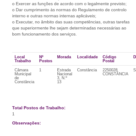
o Exercer as funções de acordo com o legalmente previsto;
o Dar cumprimento às normas do Regulamento de controlo
interno e outras normas internas aplicáveis;
o Executar, no âmbito das suas competências, outras tarefas
que superiormente lhe sejam determinadas necessárias ao
bom funcionamento dos serviços.
Local
Nº
Morada
Localidade
Código
D
Trabalho
Postos
Postal
Câmara
1
Estrada
Constância
2250028
S
Municipal
Nacional
CONSTÂNCIA
de
3, N.º
Constância
13
Total Postos de Trabalho:
1
Observações: