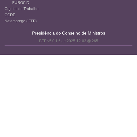
EUROCID
Org. Int. do Trabalho
OCDE
Netemprego (IEFP)
Presidência do Conselho de Ministros
BEP v5.0.1.5 de 2025-12-03 @ 265