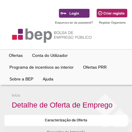
Ir
para
conteúdo
principal
Esqueceu-se da password?
Registar Organismo
Ofertas
Conta do Utilizador
Programa de incentivos ao interior
Ofertas PRR
Sobre a BEP
Ajuda
Início
Detalhe de Oferta de Emprego
Caracterização da Oferta