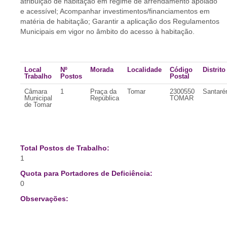
atribuição de habitação em regime de arrendamento apoiado
e acessível; Acompanhar investimentos/financiamentos em
matéria de habitação; Garantir a aplicação dos Regulamentos
Municipais em vigor no âmbito do acesso à habitação.
Local
Nº
Morada
Localidade
Código
Distrito
Trabalho
Postos
Postal
Câmara
1
Praça da
Tomar
2300550
Santar
Municipal
República
TOMAR
de Tomar
Total Postos de Trabalho:
1
Quota para Portadores de Deficiência:
0
Observações: