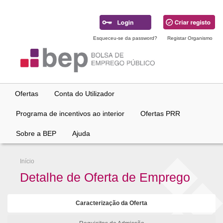
Ir
para
conteúdo
principal
Esqueceu-se da password?
Registar Organismo
Ofertas
Conta do Utilizador
Programa de incentivos ao interior
Ofertas PRR
Sobre a BEP
Ajuda
Início
Detalhe de Oferta de Emprego
Caracterização da Oferta