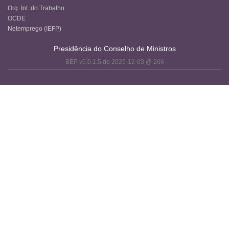
Org. Int. do Trabalho
OCDE
Netemprego (IEFP)
Presidência do Conselho de Ministros
BEP v5.0.1.5 de 2025-12-03 @ 266