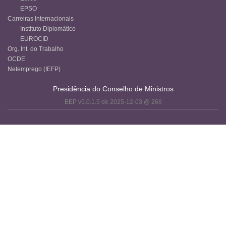
EPSO
Carreiras Internacionais
Instituto Diplomático
EUROCID
Org. Int. do Trabalho
OCDE
Netemprego (IEFP)
Presidência do Conselho de Ministros
BEP v5.0.1.5 de 2025-12-03 @ 266