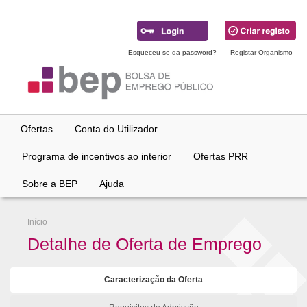
Ir
para
conteúdo
principal
Esqueceu-se da password?
Registar Organismo
Ofertas
Conta do Utilizador
Programa de incentivos ao interior
Ofertas PRR
Sobre a BEP
Ajuda
Início
Detalhe de Oferta de Emprego
Caracterização da Oferta