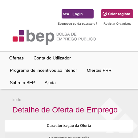
Ir
para
conteúdo
principal
Esqueceu-se da password?
Registar Organismo
Ofertas
Conta do Utilizador
Programa de incentivos ao interior
Ofertas PRR
Sobre a BEP
Ajuda
Início
Detalhe de Oferta de Emprego
Caracterização da Oferta