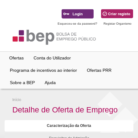
Ir
para
conteúdo
principal
Esqueceu-se da password?
Registar Organismo
Ofertas
Conta do Utilizador
Programa de incentivos ao interior
Ofertas PRR
Sobre a BEP
Ajuda
Início
Detalhe de Oferta de Emprego
Caracterização da Oferta