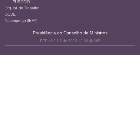
EUROCID
Org. Int. do Trabalho
OCDE
Netemprego (IEFP)
Presidência do Conselho de Ministros
BEP v5.0.1.5 de 2025-12-03 @ 265