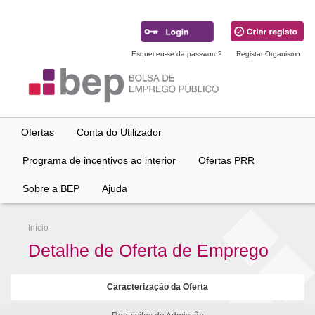
Ir
para
conteúdo
principal
Esqueceu-se da password?
Registar Organismo
Ofertas
Conta do Utilizador
Programa de incentivos ao interior
Ofertas PRR
Sobre a BEP
Ajuda
Início
Detalhe de Oferta de Emprego
Caracterização da Oferta