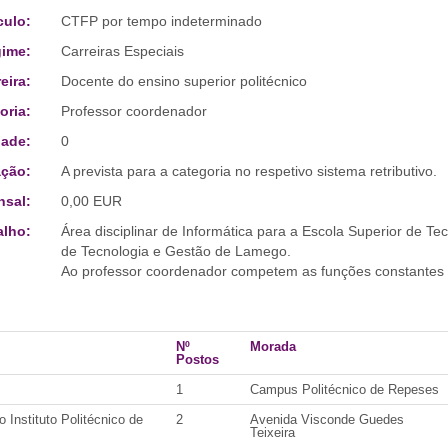
culo:
CTFP por tempo indeterminado
ime:
Carreiras Especiais
eira:
Docente do ensino superior politécnico
oria:
Professor coordenador
ade:
0
ção:
A prevista para a categoria no respetivo sistema retributivo.
sal:
0,00 EUR
alho:
Área disciplinar de Informática para a Escola Superior de Te
de Tecnologia e Gestão de Lamego.
Ao professor coordenador competem as funções constantes no
Nº
Morada
Postos
1
Campus Politécnico de Repeses
Instituto Politécnico de
2
Avenida Visconde Guedes
Teixeira