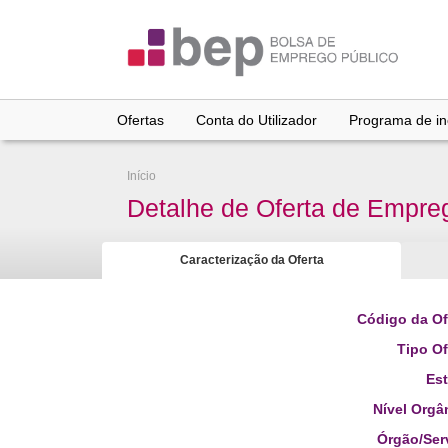
Ir
para
conteúdo
principal
Ofertas
Conta do Utilizador
Programa de inc
Início
Detalhe de Oferta de Empre
Caracterização da Oferta
Código da Of
Tipo Of
Es
Nível Orgâ
Órgão/Ser