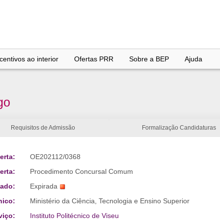
entivos ao interior
Ofertas PRR
Sobre a BEP
Ajuda
go
Requisitos de Admissão
Formalização Candidaturas
erta:
OE202112/0368
erta:
Procedimento Concursal Comum
tado:
Expirada
nico:
Ministério da Ciência, Tecnologia e Ensino Superior
viço:
Instituto Politécnico de Viseu