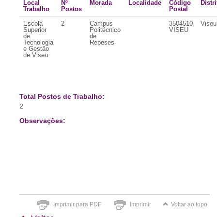
Local
Nº
Morada
Localidade
Código
Distri
Trabalho
Postos
Postal
Escola
2
Campus
3504510
Viseu
Superior
Politécnico
VISEU
de
de
Tecnologia
Repeses
e Gestão
de Viseu
Total Postos de Trabalho:
2
Observações:
Imprimir para PDF
Imprimir
Voltar ao topo