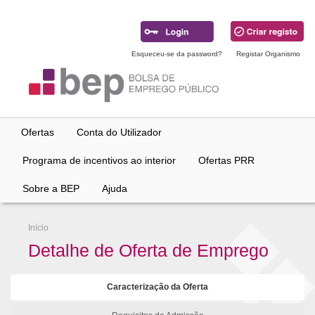
Ir
para
conteúdo
principal
Esqueceu-se da password?
Registar Organismo
Ofertas
Conta do Utilizador
Programa de incentivos ao interior
Ofertas PRR
Sobre a BEP
Ajuda
Início
Detalhe de Oferta de Emprego
Caracterização da Oferta